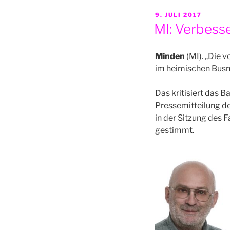
VERÖFFENTLICHT
9. JULI 2017
AM
MI: Verbess
Minden
(MI). „Die 
im heimischen Busne
Das kritisiert das B
Pressemitteilung d
in der Sitzung des
gestimmt.