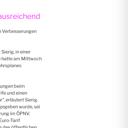
 ausreichend
en Verbesserungen
ierig, in einer
e hatte am Mittwoch
ehrsplanes
erungen beim
ife und einen
, erläutert Sierig.
 gegeben wurde, sei
erung im ÖPNV.
Euro-Tarif
 des öffentlichen