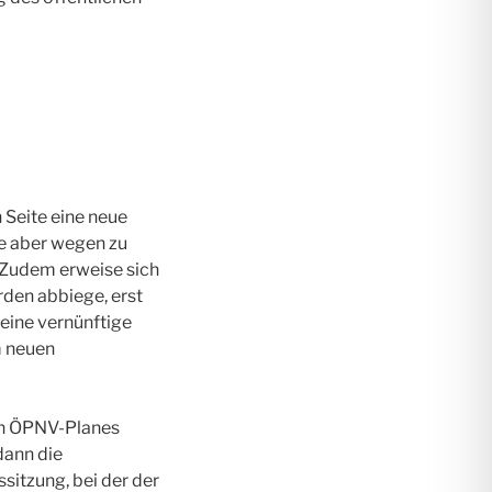
 Seite eine neue
te aber wegen zu
. Zudem erweise sich
den abbiege, erst
eine vernünftige
m neuen
uen ÖPNV-Planes
dann die
sitzung, bei der der