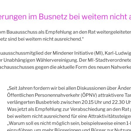
erungen im Busnetz bei weitem nicht
vom Bauausschuss als Empfehlung an den Rat weitergeleitet
tz sind bei weitem nicht ausreichend.“
auausschussmitglied der Mindener Initiative (MI), Karl-Ludwig S
er Unabhängigen Wählervereinigung. Der MI-Stadtverordnet
 Fachausschusses gegen die aktuelle Form des neuen Nahverk
„Seit Jahren fordern wir bei allen Diskussionen über Änd
Öffentlichen Personennahverkehr (ÖPNV) attraktivere Tar
verlängerten Busbetrieb zwischen 20.15 Uhr und 22.30 Uhr“
Was jetzt als Empfehlung zur Verabschiedung an den Rat
bei weitem nicht ausreichend für eine Attraktivitätssteig
„Warum soll es nicht möglich sein, beispielsweise einen 1-
einzuführen, um mehr Bürgerinnen und Bürger zur Nutzung