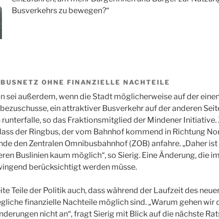
Busverkehrs zu bewegen?“
BUSNETZ OHNE FINANZIELLE NACHTEILE
n sei außerdem, wenn die Stadt möglicherweise auf der einen
 bezuschusse, ein attraktiver Busverkehr auf der anderen Sei
 runterfalle, so das Fraktionsmitglied der Mindener Initiative
 dass der Ringbus, der vom Bahnhof kommend in Richtung Nor
de den Zentralen Omnibusbahnhof (ZOB) anfahre. „Daher ist 
ren Buslinien kaum möglich“, so Sierig. Eine Änderung, die i
ingend berücksichtigt werden müsse.
eite Teile der Politik auch, dass während der Laufzeit des ne
liche finanzielle Nachteile möglich sind. „Warum gehen wir 
erungen nicht an“, fragt Sierig mit Blick auf die nächste Rats