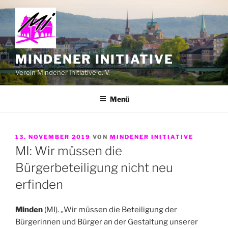
Zum
Inhalt
springen
MINDENER INITIATIVE
Verein Mindener Initiative e. V.
Menü
VERÖFFENTLICHT
13. NOVEMBER 2019
VON
MINDENER INITIATIVE
AM
MI: Wir müssen die
Bürgerbeteiligung nicht neu
erfinden
Minden
(MI). „Wir müssen die Beteiligung der
Bürgerinnen und Bürger an der Gestaltung unserer