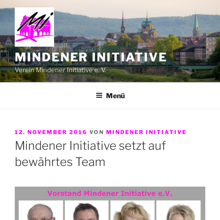
Zum
Inhalt
springen
MINDENER INITIATIVE
Verein Mindener Initiative e. V.
Menü
VERÖFFENTLICHT
12. NOVEMBER 2016
VON
MINDENER INITIATIVE
AM
Mindener Initiative setzt auf
bewährtes Team