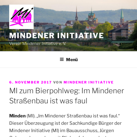
Zum
Inhalt
springen
MINDENER INITIATIVE
Verein Mindener Initiative e. V.
Menü
VERÖFFENTLICHT
6. NOVEMBER 2017
VON
MINDENER INITIATIVE
AM
MI zum Bierpohlweg: Im Mindener
Straßenbau ist was faul
Minden
(MI). „Im Mindener Straßenbau ist was faul.“
Dieser Überzeugung ist der Sachkundige Bürger der
Mindener Initiative (MI) im Bauausschuss, Jürgen