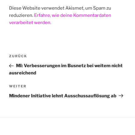
Diese Website verwendet Akismet, um Spam zu
reduzieren.
Erfahre, wie deine Kommentardaten
verarbeitet werden.
Beitragsnavigation
Vorheriger
ZURÜCK
Beitrag
MI: Verbesserungen im Busnetz bei weitem nicht
ausreichend
Nächster
WEITER
Beitrag
Mindener Initiative lehnt Ausschussauflösung ab